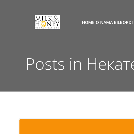
Skip
to
content
HOME
O NAMA
BILBORDI
Posts in Нека