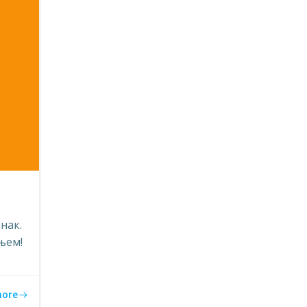
нак.
њем!
more