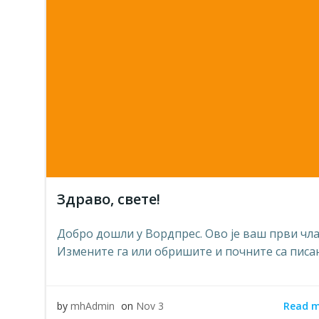
Здраво, свете!
Добро дошли у Вордпрес. Ово је ваш први чла
Измените га или обришите и почните са писа
Read 
by
mhAdmin
on
Nov 3