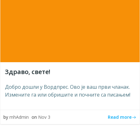
Здраво, свете!
Добро дошли у Вордпрес. Ово је ваш први чланак.
Измените га или обришите и почните са писањем!
Read more
by
mhAdmin
on
Nov 3